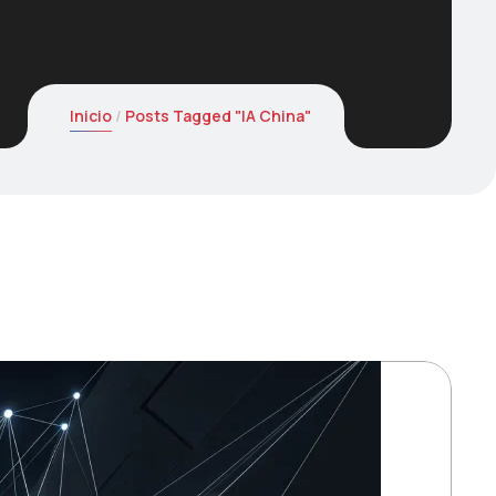
Inicio
Posts Tagged "IA China"