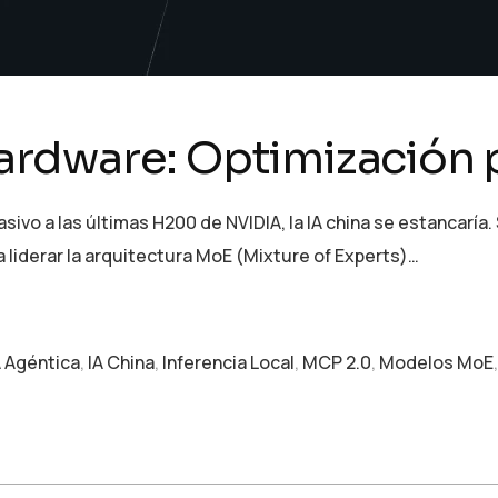
 hardware: Optimización
sivo a las últimas H200 de NVIDIA, la IA china se estancarí
a liderar la arquitectura MoE (Mixture of Experts)…
A Agéntica
,
IA China
,
Inferencia Local
,
MCP 2.0
,
Modelos MoE