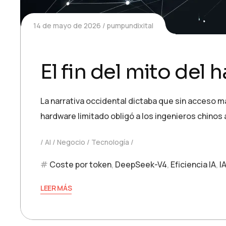
14 de mayo de 2026
pumpundixital
El fin del mito del
La narrativa occidental dictaba que sin acceso ma
hardware limitado obligó a los ingenieros chinos 
AI
Negocio
Tecnología
Coste por token
,
DeepSeek-V4
,
Eficiencia IA
,
I
LEER MÁS