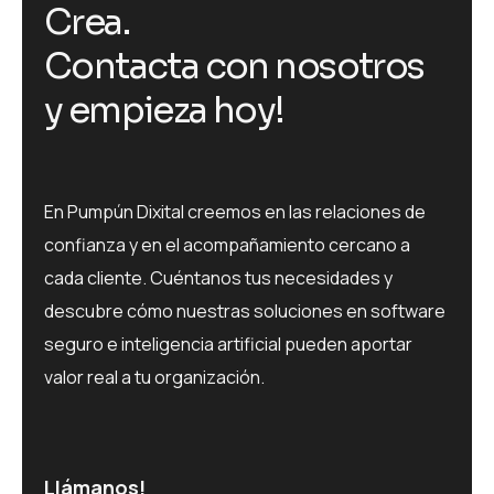
C
r
e
a
.
C
o
n
t
a
c
t
a
c
o
n
n
o
s
o
t
r
o
s
y
e
m
p
i
e
z
a
h
o
y
!
En Pumpún Dixital creemos en las relaciones de
confianza y en el acompañamiento cercano a
cada cliente. Cuéntanos tus necesidades y
descubre cómo nuestras soluciones en software
seguro e inteligencia artificial pueden aportar
valor real a tu organización.
Llámanos!