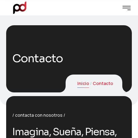
Contacto
Inicio
Contacto
contacta con nosotros
I
m
a
g
i
n
a
,
S
u
e
ñ
a
,
P
i
e
n
s
a
,