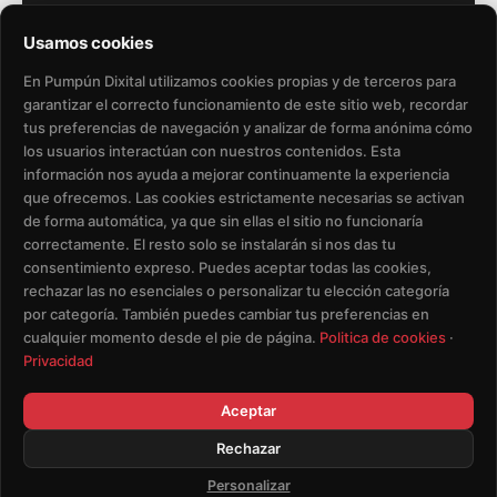
Usamos cookies
En Pumpún Dixital utilizamos cookies propias y de terceros para
garantizar el correcto funcionamiento de este sitio web, recordar
tus preferencias de navegación y analizar de forma anónima cómo
los usuarios interactúan con nuestros contenidos. Esta
Política de Privacidad​
Aviso Legal​
información nos ayuda a mejorar continuamente la experiencia
que ofrecemos. Las cookies estrictamente necesarias se activan
Política de Cookies
de forma automática, ya que sin ellas el sitio no funcionaría
correctamente. El resto solo se instalarán si nos das tu
consentimiento expreso. Puedes aceptar todas las cookies,
Eliminación de Datos de Usuario
rechazar las no esenciales o personalizar tu elección categoría
por categoría. También puedes cambiar tus preferencias en
Condiciones del Servicio
cualquier momento desde el pie de página.
Politica de cookies
·
Privacidad
Aceptar
Rechazar
© Copyright - Pumpun Dixital S.L.
ES
Personalizar