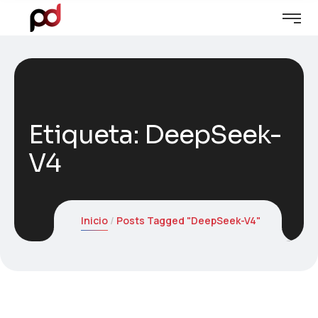
Etiqueta:
DeepSeek-
V4
Inicio
Posts Tagged "DeepSeek-V4"