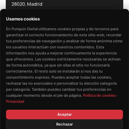
28020, Madrid
Usamos cookies
En Pumpún Dixital utilizamos cookies propias y de terceros para
garantizar el correcto funcionamiento de este sitio web, recordar
tus preferencias de navegación y analizar de forma anónima cómo
los usuarios interactúan con nuestros contenidos. Esta
Política de Privacidad​
Aviso Legal​
información nos ayuda a mejorar continuamente la experiencia
que ofrecemos. Las cookies estrictamente necesarias se activan
Política de Cookies
de forma automática, ya que sin ellas el sitio no funcionaría
correctamente. El resto solo se instalarán si nos das tu
consentimiento expreso. Puedes aceptar todas las cookies,
Eliminación de Datos de Usuario
rechazar las no esenciales o personalizar tu elección categoría
por categoría. También puedes cambiar tus preferencias en
Condiciones del Servicio
cualquier momento desde el pie de página.
Politica de cookies
·
Privacidad
Aceptar
Rechazar
© Copyright - Pumpun Dixital S.L.