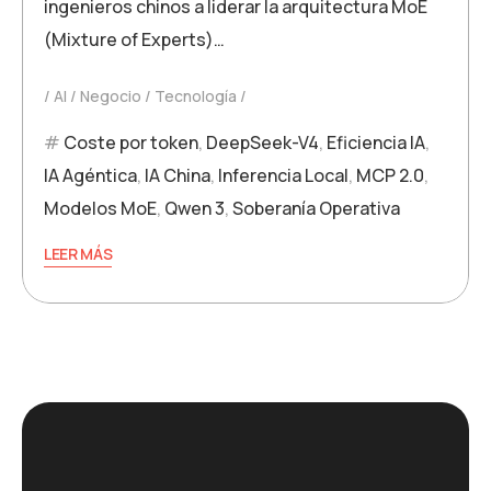
ingenieros chinos a liderar la arquitectura MoE
(Mixture of Experts)…
AI
Negocio
Tecnología
Coste por token
,
DeepSeek-V4
,
Eficiencia IA
,
IA Agéntica
,
IA China
,
Inferencia Local
,
MCP 2.0
,
Modelos MoE
,
Qwen 3
,
Soberanía Operativa
LEER MÁS