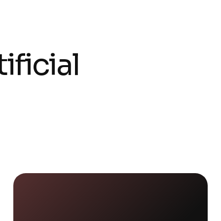
t
i
f
i
c
i
a
l