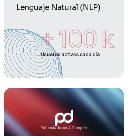
Lenguaje Natural (NLP)
+ 
100
 k
Usuaros activos cada día
Potenciado por AI Pumpún