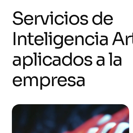
S
e
r
v
i
c
i
o
s
d
e
I
n
t
e
l
i
g
e
n
c
i
a
A
r
a
p
l
i
c
a
d
o
s
a
l
a
e
m
p
r
e
s
a