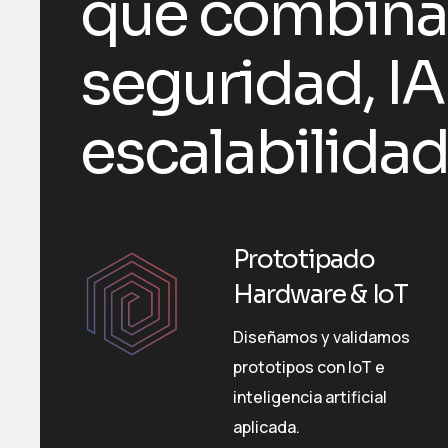
que combin
seguridad, IA
escalabilidad
Prototipado
Hardware & IoT
Diseñamos y validamos
prototipos con IoT e
inteligencia artificial
aplicada.