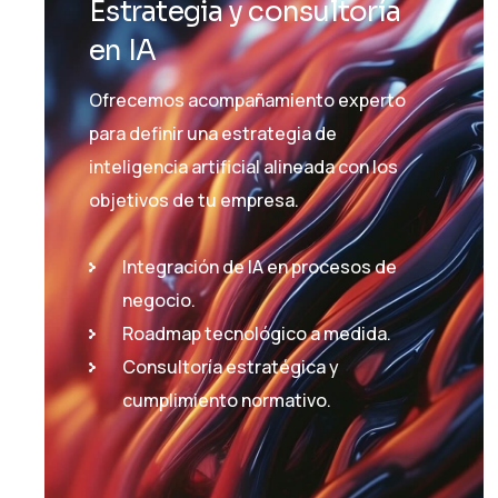
Estrategia y consultoría
en IA
Ofrecemos acompañamiento experto
para definir una estrategia de
inteligencia artificial alineada con los
objetivos de tu empresa.
Integración de IA en procesos de
negocio.
Roadmap tecnológico a medida.
Consultoría estratégica y
cumplimiento normativo.