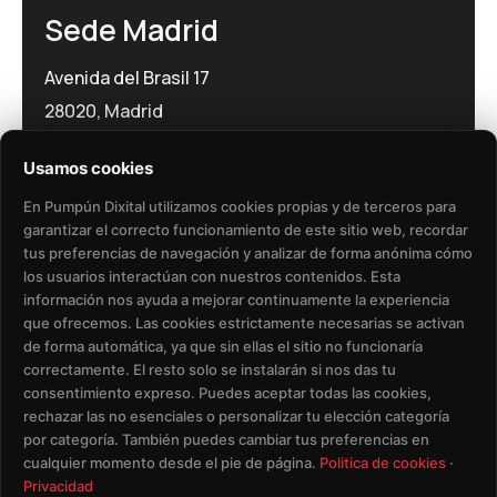
Sede Madrid
Avenida del Brasil 17
28020, Madrid
Usamos cookies
En Pumpún Dixital utilizamos cookies propias y de terceros para
garantizar el correcto funcionamiento de este sitio web, recordar
tus preferencias de navegación y analizar de forma anónima cómo
los usuarios interactúan con nuestros contenidos. Esta
Política de Privacidad​
Aviso Legal​
información nos ayuda a mejorar continuamente la experiencia
que ofrecemos. Las cookies estrictamente necesarias se activan
Política de Cookies
de forma automática, ya que sin ellas el sitio no funcionaría
correctamente. El resto solo se instalarán si nos das tu
consentimiento expreso. Puedes aceptar todas las cookies,
Eliminación de Datos de Usuario
rechazar las no esenciales o personalizar tu elección categoría
por categoría. También puedes cambiar tus preferencias en
Condiciones del Servicio
cualquier momento desde el pie de página.
Politica de cookies
·
Privacidad