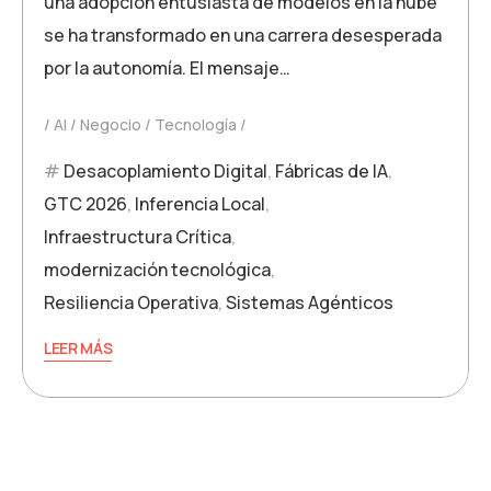
una adopción entusiasta de modelos en la nube
se ha transformado en una carrera desesperada
por la autonomía. El mensaje…
AI
Negocio
Tecnología
Desacoplamiento Digital
,
Fábricas de IA
,
GTC 2026
,
Inferencia Local
,
Infraestructura Crítica
,
modernización tecnológica
,
Resiliencia Operativa
,
Sistemas Agénticos
LEER MÁS