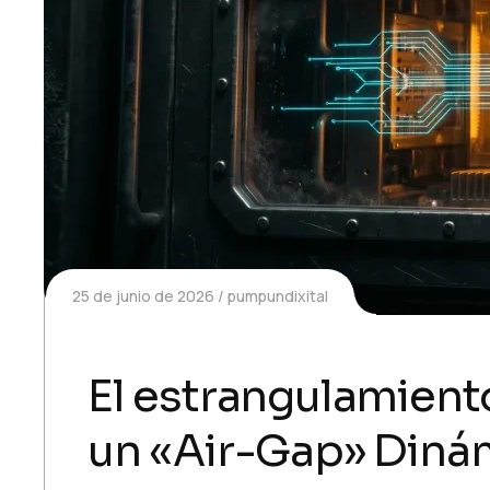
25 de junio de 2026
pumpundixital
El estrangulamiento
un «Air-Gap» Diná