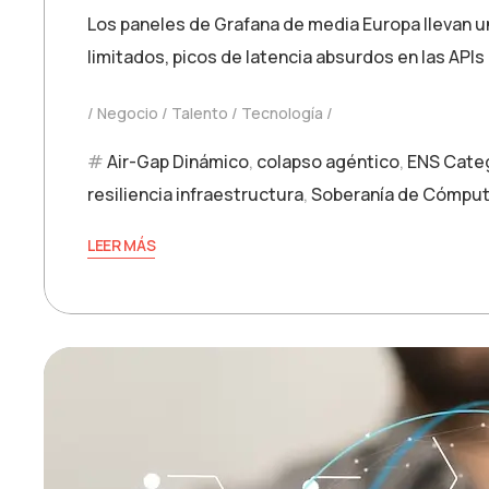
Los paneles de Grafana de media Europa llevan u
limitados, picos de latencia absurdos en las AP
Negocio
Talento
Tecnología
Air-Gap Dinámico
,
colapso agéntico
,
ENS Categ
resiliencia infraestructura
,
Soberanía de Cómpu
LEER MÁS