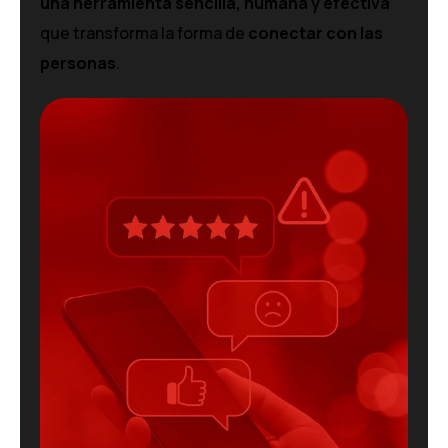
una herramienta sencilla, humana y efectiva
que transforma la forma de
conectar con las
personas
.