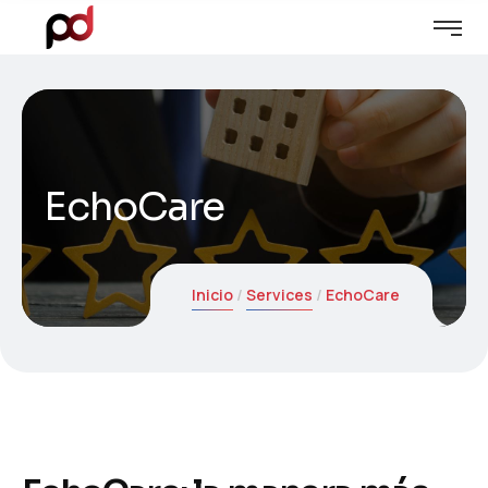
EchoCare
Inicio
Services
EchoCare