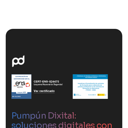
Pumpún Dixital:
soluciones digitales con