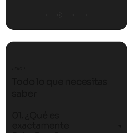
FAQ
Todo lo que necesitas
saber
01. ¿Qué es
exactamente