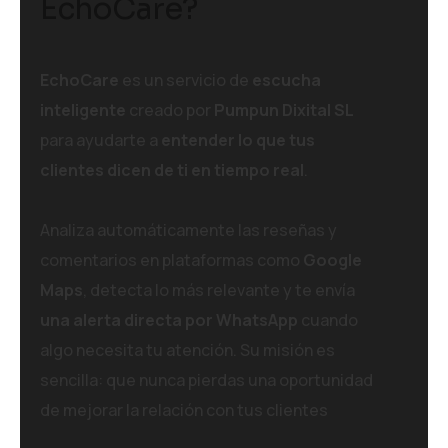
EchoCare?
EchoCare
es un servicio de
escucha
inteligente
creado por
Pumpun Dixital SL
para ayudarte a
entender lo que tus
clientes dicen de ti en tiempo real
.
Analiza automáticamente las reseñas y
comentarios en plataformas como
Google
Maps
, detecta lo más relevante y te envía
una alerta directa por WhatsApp
cuando
algo necesita tu atención. Su misión es
sencilla: que nunca pierdas una oportunidad
de mejorar la relación con tus clientes