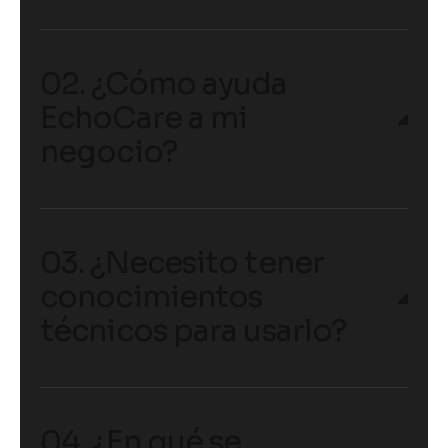
02. ¿Cómo ayuda
EchoCare a mi
negocio?
03. ¿Necesito tener
conocimientos
técnicos para usarlo?
04. ¿En qué se