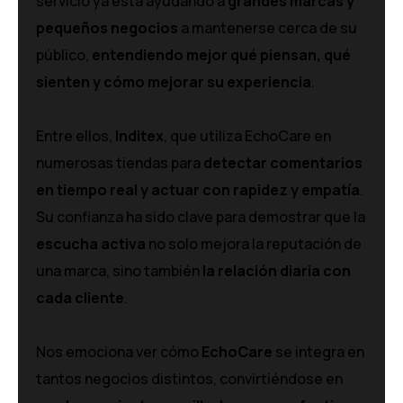
servicio ya está ayudando a
grandes marcas y
pequeños negocios
a mantenerse cerca de su
público,
entendiendo mejor qué piensan, qué
sienten y cómo mejorar su experiencia
.
Entre ellos,
Inditex
, que utiliza EchoCare en
numerosas tiendas para
detectar comentarios
en tiempo real y actuar con rapidez y empatía
.
Su confianza ha sido clave para demostrar que la
escucha activa
no solo mejora la reputación de
una marca, sino también
la relación diaria con
cada cliente
.
Nos emociona ver cómo
EchoCare
se integra en
tantos negocios distintos, convirtiéndose en