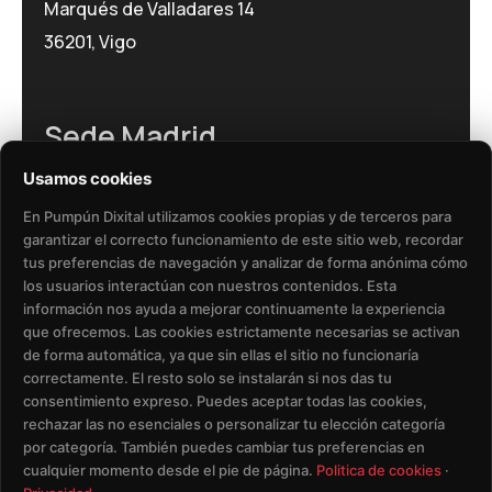
Marqués de Valladares 14
36201, Vigo
Sede Madrid
Usamos cookies
Avenida del Brasil 17
28020, Madrid
En Pumpún Dixital utilizamos cookies propias y de terceros para
garantizar el correcto funcionamiento de este sitio web, recordar
tus preferencias de navegación y analizar de forma anónima cómo
los usuarios interactúan con nuestros contenidos. Esta
información nos ayuda a mejorar continuamente la experiencia
que ofrecemos. Las cookies estrictamente necesarias se activan
de forma automática, ya que sin ellas el sitio no funcionaría
correctamente. El resto solo se instalarán si nos das tu
Política de Privacidad​
Aviso Legal​
consentimiento expreso. Puedes aceptar todas las cookies,
rechazar las no esenciales o personalizar tu elección categoría
Política de Cookies
por categoría. También puedes cambiar tus preferencias en
cualquier momento desde el pie de página.
Politica de cookies
·