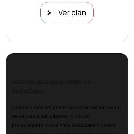
Ver plan
Marcas que ya confían en
EchoCare
Cada vez más empresas apuestan por
escuchar
de verdad a sus clientes
, y eso es
precisamente lo que hace
EchoCare
.
Nuestro