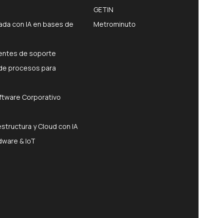
GETIN
da con IA en bases de
Metrominuto
gentes de soporte
de procesos para
ftware Corporativo
estructura y Cloud con IA
dware & IoT