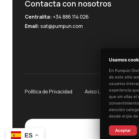
Contacta con nosotros
Centralita:
+34 886 114 026
Email:
sat@pumpun.com
Usamos cook
En Pumpún Dixit
de este sitio w
usuarios intera
experiencia que
Política de Privacidad​
Aviso Legal​
Polític
que sin ellas el
consentimiento 
elección catego
desde el pie de
Aceptar
ES