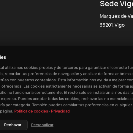
Sede Vig
Marqués de Va
36201, Vigo
ies
al utilizamos cookies propias y de terceros para garantizar el correcto f
eb, recordar tus preferencias de navegación y analizar de forma anónima 
ctúan con nuestros contenidos. Esta información nos ayuda a mejorar co
 ofrecemos. Las cookies estrictamente necesarias se activan de forma a
a de Cookies
Eliminación de Datos de Usuario
Condic
 sitio no funcionaría correctamente. El resto solo se instalarán si nos das t
expreso. Puedes aceptar todas las cookies, rechazar las no esenciales o
ría por categoría. También puedes cambiar tus preferencias en cualqui
 página.
Politica de cookies
·
Privacidad
Rechazar
Personalizar
© Copyright - Pumpun Dixital S.L.