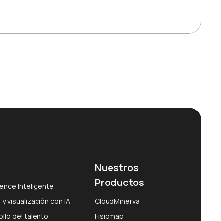
Nuestros
Productos
ence Inteligente
 y visualización con IA
CloudMinerva
llo del talento
Fisiomap