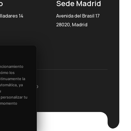
o
Sede Madrid
lladares 14
Avenida del Brasil 17
28020, Madrid
uncionamiento
cómo los
ntinuamente la
utomática, ya
iones del Servicio
u
 personalizar tu
er momento