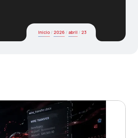
Inicio
2026
abril
23