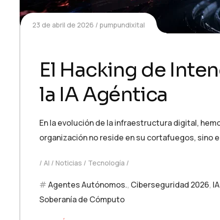
23 de abril de 2026
pumpundixital
El Hacking de Inten
la IA Agéntica
En la evolución de la infraestructura digital, he
organización no reside en su cortafuegos, sino 
AI
Noticias
Tecnología
Agentes Autónomos.
,
Ciberseguridad 2026
,
I
Soberanía de Cómputo