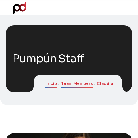
Pumpún Staff
Inicio
Team Members
Claudia