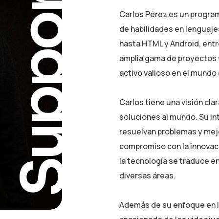
Support
Carlos Pérez es un progra
de habilidades en lenguaj
hasta HTML y Android, entre
amplia gama de proyectos y
activo valioso en el mundo
Carlos tiene una visión cla
soluciones al mundo. Su in
resuelvan problemas y mejo
compromiso con la innovació
la tecnología se traduce e
diversas áreas.
Además de su enfoque en la