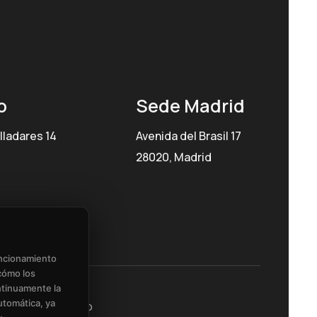
o
Sede Madrid
lladares 14
Avenida del Brasil 17
28020, Madrid
uncionamiento
cómo los
ntinuamente la
utomática, ya
iones del Servicio