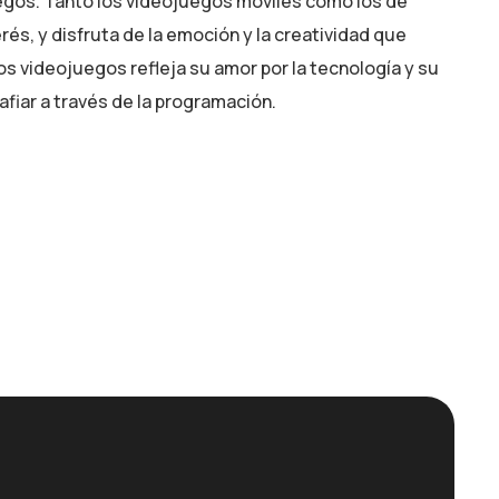
egos. Tanto los videojuegos móviles como los de
és, y disfruta de la emoción y la creatividad que
los videojuegos refleja su amor por la tecnología y su
fiar a través de la programación.