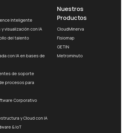
Nuestros
Productos
ence Inteligente
 y visualización con IA
CloudMinerva
llo del talento
Fisiomap
GETIN
da con IA en bases de
Metrominuto
gentes de soporte
de procesos para
ftware Corporativo
estructura y Cloud con IA
dware & IoT