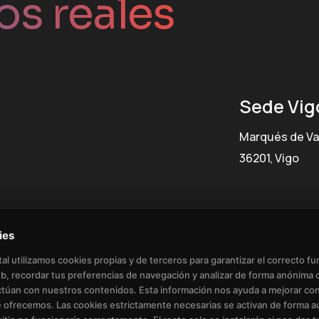
os reales
Sede Vig
Marqués de Va
36201, Vigo
ies
al utilizamos cookies propias y de terceros para garantizar el correcto f
eb, recordar tus preferencias de navegación y analizar de forma anónima 
ctúan con nuestros contenidos. Esta información nos ayuda a mejorar co
 ofrecemos. Las cookies estrictamente necesarias se activan de forma a
a de Cookies
Eliminación de Datos de Usuario
Condic