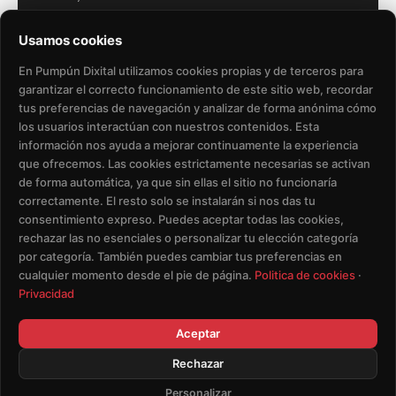
Usamos cookies
En Pumpún Dixital utilizamos cookies propias y de terceros para
garantizar el correcto funcionamiento de este sitio web, recordar
tus preferencias de navegación y analizar de forma anónima cómo
los usuarios interactúan con nuestros contenidos. Esta
Política de Privacidad​
Aviso Legal​
información nos ayuda a mejorar continuamente la experiencia
que ofrecemos. Las cookies estrictamente necesarias se activan
Política de Cookies
de forma automática, ya que sin ellas el sitio no funcionaría
correctamente. El resto solo se instalarán si nos das tu
consentimiento expreso. Puedes aceptar todas las cookies,
Eliminación de Datos de Usuario
rechazar las no esenciales o personalizar tu elección categoría
por categoría. También puedes cambiar tus preferencias en
Condiciones del Servicio
cualquier momento desde el pie de página.
Politica de cookies
·
Privacidad
Aceptar
Rechazar
© Copyright - Pumpun Dixital S.L.
ES
Personalizar