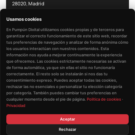
28020, Madrid
Usamos cookies
En Pumpún Dixital utilizamos cookies propias y de terceros para
garantizar el correcto funcionamiento de este sitio web, recordar
tus preferencias de navegación y analizar de forma anónima cómo
los usuarios interactúan con nuestros contenidos. Esta
Política de Privacidad​
Aviso Legal​
información nos ayuda a mejorar continuamente la experiencia
que ofrecemos. Las cookies estrictamente necesarias se activan
Política de Cookies
de forma automática, ya que sin ellas el sitio no funcionaría
correctamente. El resto solo se instalarán si nos das tu
consentimiento expreso. Puedes aceptar todas las cookies,
Eliminación de Datos de Usuario
rechazar las no esenciales o personalizar tu elección categoría
por categoría. También puedes cambiar tus preferencias en
Condiciones del Servicio
cualquier momento desde el pie de página.
Politica de cookies
·
Privacidad
Aceptar
Rechazar
© Copyright - Pumpun Dixital S.L.