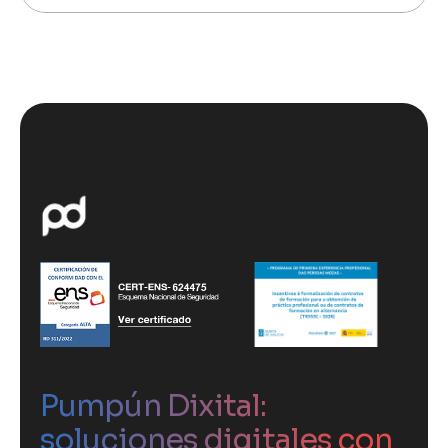
Pumpún Dixital:
soluciones digitales con