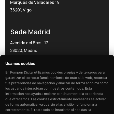
Marqués de Valladares 14
36201, Vigo
Sede Madrid
Avenida del Brasil 17
28020, Madrid
Usamos cookies
En Pumpún Dixital utilizamos cookies propias y de terceros para
garantizar el correcto funcionamiento de este sitio web, recordar
tus preferencias de navegación y analizar de forma anónima cómo
los usuarios interactúan con nuestros contenidos. Esta
Política de Privacidad​
Aviso Legal​
información nos ayuda a mejorar continuamente la experiencia
que ofrecemos. Las cookies estrictamente necesarias se activan
Política de Cookies
de forma automática, ya que sin ellas el sitio no funcionaría
correctamente. El resto solo se instalarán si nos das tu